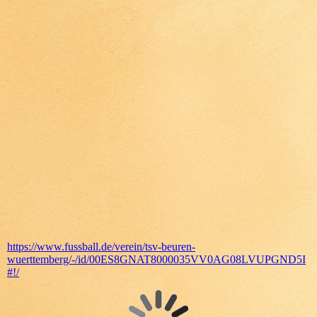
IMG_4456
IMG_4464
IMG_4463
IMG_4458
https://www.fussball.de/verein/tsv-beuren-
wuerttemberg/-/id/00ES8GNAT8000035VV0AG08LVUPGND5I
#!/